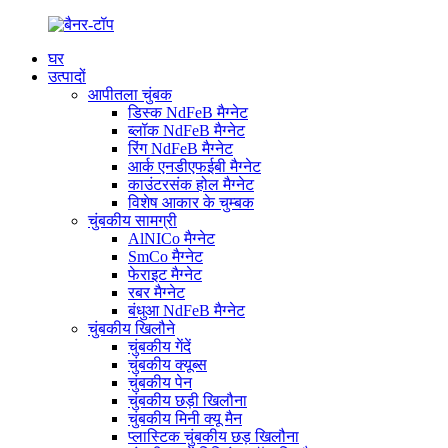
घर
उत्पादों
आपीतला चुंबक
डिस्क NdFeB मैग्नेट
ब्लॉक NdFeB मैग्नेट
रिंग NdFeB मैग्नेट
आर्क एनडीएफईबी मैग्नेट
काउंटरसंक होल मैग्नेट
विशेष आकार के चुम्बक
चुंबकीय सामग्री
AlNICo मैग्नेट
SmCo मैग्नेट
फेराइट मैग्नेट
रबर मैग्नेट
बंधुआ NdFeB मैग्नेट
चुंबकीय खिलौने
चुंबकीय गेंदें
चुंबकीय क्यूब्स
चुंबकीय पेन
चुंबकीय छड़ी खिलौना
चुंबकीय मिनी क्यू मैन
प्लास्टिक चुंबकीय छड़ खिलौना