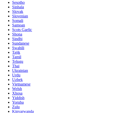
Sesotho
Sinhala
Slovak
Slovenian
Somali
Samoan
Scots Gaelic
Shona
Sindhi
Sundanese
Swahili
Tajik
Tamil
Telugu
Thai
Ukrainian
Urdu
Uzbek
Vietnamese
Welsh
Xhosa
Yiddish
Yoruba
Zulu
Kinyarwanda