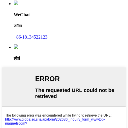
WeChat
जमीमा
+86-18134522123
शीर्ष